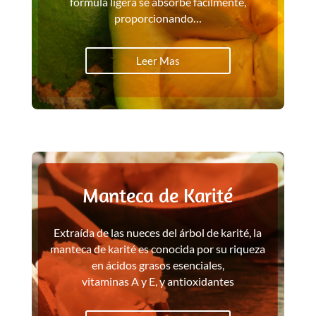
fórmula ligera se absorbe fácilmente,
proporcionando…
Leer Mas
Manteca de Karité
Extraída de las nueces del árbol de karité, la
manteca de karité es conocida por su riqueza
en ácidos grasos esenciales,
vitaminas A y E, y antioxidantes