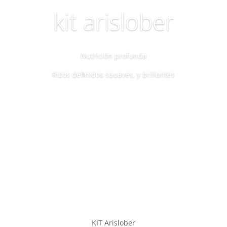
kit arislober
Nutrición profunda
Rizos definidos sauaves, y brillantes
KIT Arislober