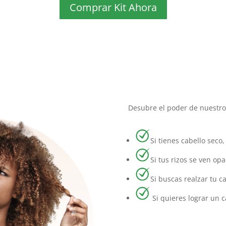
Comprar Kit Ahora
Desubre el poder de nuestro k
Si tienes cabello sec
Si tus rizos se ven opa
Si buscas realzar tu c
Si quieres lograr un c